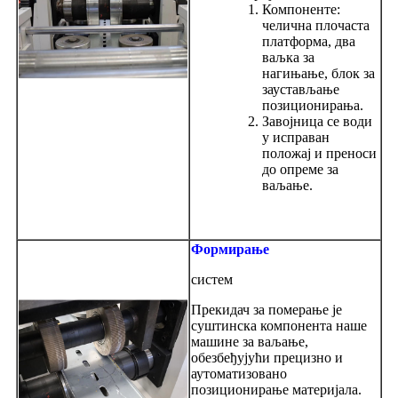
Компоненте:
челична плочаста
платформа, два
ваљка за
нагињање, блок за
заустављање
позиционирања.
Завојница се води
у исправан
положај и преноси
до опреме за
ваљање.
Формирање
систем
Прекидач за померање је
суштинска компонента наше
машине за ваљање,
обезбеђујући прецизно и
аутоматизовано
позиционирање материјала.