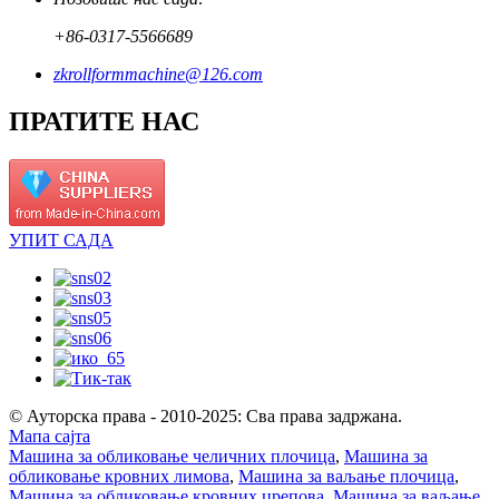
+86-0317-5566689
zkrollformmachine@126.com
ПРАТИТЕ НАС
УПИТ САДА
© Ауторска права - 2010-2025: Сва права задржана.
Мапа сајта
Машина за обликовање челичних плочица
,
Машина за
обликовање кровних лимова
,
Машина за ваљање плочица
,
Машина за обликовање кровних црепова
,
Машина за ваљање
,