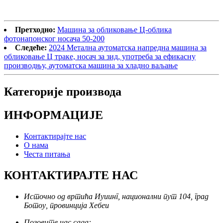
Претходно:
Машина за обликовање Ц-облика
фотонапонског носача 50-200
Следеће:
2024 Метална аутоматска напредна машина за
обликовање Ц траке, носач за зид, употреба за ефикасну
производњу, аутоматска машина за хладно ваљање
Категорије производа
ИНФОРМАЦИЈЕ
Контактирајте нас
О нама
Честа питања
КОНТАКТИРАЈТЕ НАС
Источно од вртића Иуиинг, национални пут 104, град
Ботоу, провинција Хебеи
Позовите нас сада: