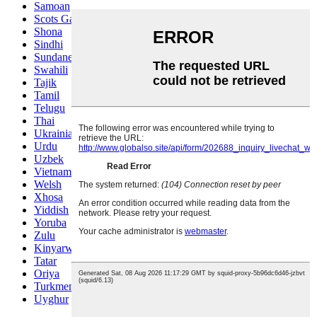
Samoan
Scots Gaelic
Shona
Sindhi
Sundanese
Swahili
Tajik
Tamil
Telugu
Thai
Ukrainian
Urdu
Uzbek
Vietnamese
Welsh
Xhosa
Yiddish
Yoruba
Zulu
Kinyarwanda
Tatar
Oriya
Turkmen
Uyghur