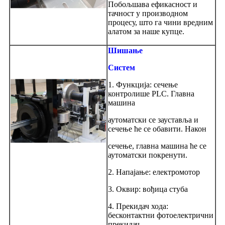
Побољшава ефикасност и
тачност у производном
процесу, што га чини вредним
алатом за наше купце.
Шишање
Систем
1. Функција: сечење
контролише PLC. Главна
машина
аутоматски се зауставља и
сечење ће се обавити. Након
сечење, главна машина ће се
аутоматски покренути.
2. Напајање: електромотор
3. Оквир: вођица стуба
4. Прекидач хода:
бесконтактни фотоелектрични
прекидач