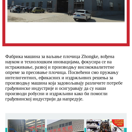
Фабрика машина за ваљање плочица Zhongke, вођена
науком и технолошким иновацијама, фокусира се на
истраживање, развој и производњу висококвалитетне
опреме за пресовање плочица. Посвећени смо пружању
интелигентних, ефикасних и издржљивих решења за
производњу машина која задовољавају различите потребе
грађевинске индустрије и осигуравају да су наши
производи робусни и издржљиви како би помогли
грађевинској индустрији да напредује.