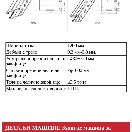
Ширина траке
1200 мм.
Дебљина траке
0,3 мм-0,8 мм.
Унутрашњи пречник челичне
φ430~520 мм.
завојнице
Спољни пречник челичне
≤φ1000 мм.
завојнице
Тежина челичне завојнице
≤3,5 тона.
Материјал челичне завојнице
ППГИ
ДЕТАЉИ МАШИНЕ Зхонгке машина за