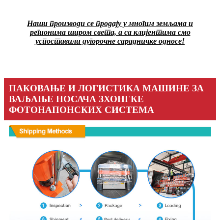
Наши производи се продају у многим земљама и
регионима широм света, а са клијентима смо
успоставили дугорочне сарадничке односе!
ПАКОВАЊЕ И ЛОГИСТИКА МАШИНЕ ЗА
ВАЉАЊЕ НОСАЧА ЗХОНГКЕ
ФОТОНАПОНСКИХ СИСТЕМА