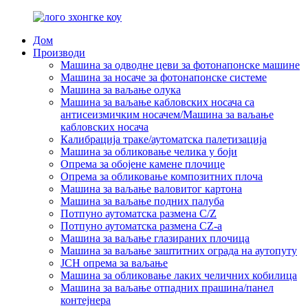
Дом
Производи
Машина за одводне цеви за фотонапонске машине
Машина за носаче за фотонапонске системе
Машина за ваљање олука
Машина за ваљање кабловских носача са
антисеизмичким носачем/Машина за ваљање
кабловских носача
Калибрација траке/аутоматска палетизација
Машина за обликовање челика у боји
Опрема за обојене камене плочице
Опрема за обликовање композитних плоча
Машина за ваљање валовитог картона
Машина за ваљање подних палуба
Потпуно аутоматска размена C/Z
Потпуно аутоматска размена CZ-а
Машина за ваљање глазираних плочица
Машина за ваљање заштитних ограда на аутопуту
JCH опрема за ваљање
Машина за обликовање лаких челичних кобилица
Машина за ваљање отпадних прашина/панел
контејнера