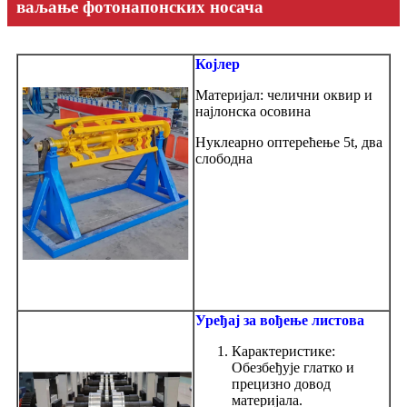
ваљање фотонапонских носача
Којлер
Материјал: челични оквир и
најлонска осовина
Нуклеарно оптерећење 5t, два
слободна
Уређај за вођење листова
Карактеристике:
Обезбеђује глатко и
прецизно довод
материјала.