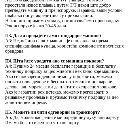
преостали износ плаћања путем Т/Т након што добро
прегледате машину и пре испоруке. Наравно, ваши услови
плаћања попут акредитива су прихватљиви.
Након што примимо уплату, организоваћемо производњу.
Рок испоруке је око 30-45 дана.
П3. Да ли продајете само стандардне машине?
A3: Не, већина наших машина је направљена према
спецификацијама купаца, користећи компоненте врхунских
брендова.
П4. Шта ћете урадити ако се машина поквари?
A4: Нудимо 24 месеца бесплатне гаранције и бесплатну
техничку подршку за цео животни век било које машине.
Ако се покварени делови не могу поправити, можемо
послати нове делове и бесплатно заменити покварене
делове, али морате сами да платите експресне трошкове.
Ако је гарантни рок истекао, можемо преговарати о
решавању проблема и пружамо техничку подршку за цео
животни век опреме.
П5. Можете ли бити одговорни за транспорт?
А5: Да, молим вас реците ми одредишну луку или адресу.
Имамо богато искуство у транспорту.