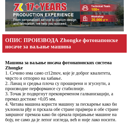
ОПИС ПРОИЗВОДА Zhongke фотонапонске
носаче за ваљање машина
Машина за ваљање носача фотонапонских система
Zhongke
1. Сечиво има само cr12mov, које је доброг квалитета,
чврсто и отпорно на хабање.
2. Ланац и средња плоча су проширени и згуснути, а
производне перформансе су стабилније.
3. Точак је подвргнут прековременом галванизацији, а
премаз достиже +0,05 мм.
4. Читава машина користи машину за пескарење како би
уклонила рђу и прскала обе стране прајмера и обе стране
завршног премаза како би ојачала пријањање машине на
боју, не само да је лепог изгледа, већ и није лако носити.