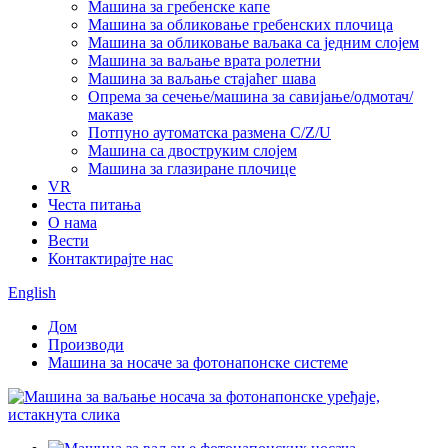
Машина за гребенске капе
Машина за обликовање гребенских плочица
Машина за обликовање ваљака са једним слојем
Машина за ваљање врата ролетни
Машина за ваљање стајаћег шава
Опрема за сечење/машина за савијање/одмотач/
маказе
Потпуно аутоматска размена C/Z/U
Машина са двоструким слојем
Машина за глазиране плочице
VR
Честа питања
О нама
Вести
Контактирајте нас
English
Дом
Производи
Машина за носаче за фотонапонске системе