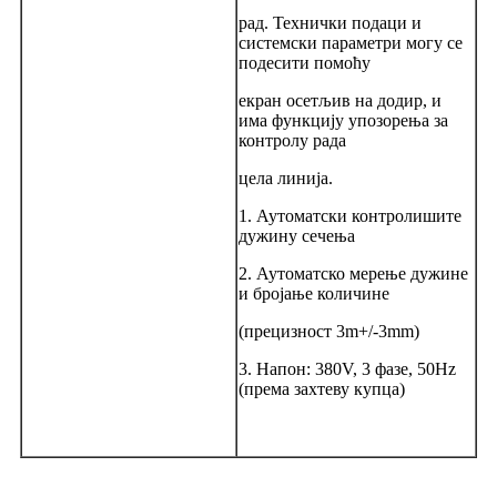
рад. Технички подаци и
системски параметри могу се
подесити помоћу
екран осетљив на додир, и
има функцију упозорења за
контролу рада
цела линија.
1. Аутоматски контролишите
дужину сечења
2. Аутоматско мерење дужине
и бројање количине
(прецизност 3m+/-3mm)
3. Напон: 380V, 3 фазе, 50Hz
(према захтеву купца)