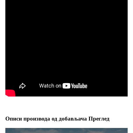
Описи производа од добављача Преглед