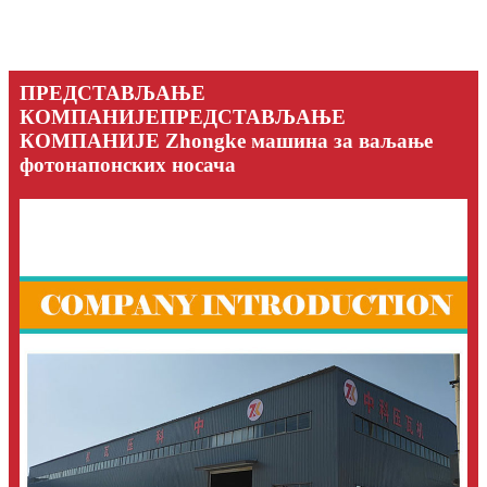
ПРЕДСТАВЉАЊЕ
КОМПАНИЈЕПРЕДСТАВЉАЊЕ
КОМПАНИЈЕ Zhongke машина за ваљање
фотонапонских носача