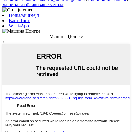
машина за обликовање метала
,
Пошаљи имејл
Ванг Тонг
WhatsApp
Машина Џонгке
x