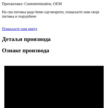
Прихватање: Customernization, OEM
На сва питања радо ћемо одговорити, пошаљите нам своја
питања и поруџбине
Пошаљите нам имејл
Детаљи производа
Ознаке производа