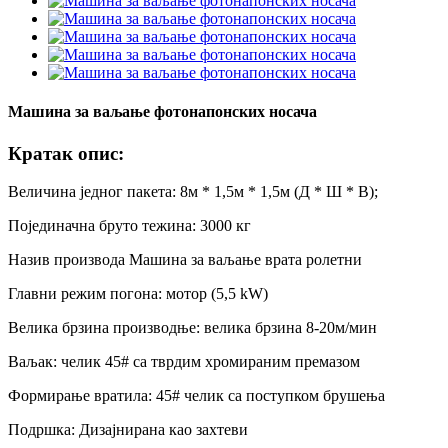
Машина за ваљање фотонапонских носача
Кратак опис:
Величина једног пакета: 8м * 1,5м * 1,5м (Д * Ш * В);
Појединачна бруто тежина: 3000 кг
Назив производа Машина за ваљање врата ролетни
Главни режим погона: мотор (5,5 kW)
Велика брзина производње: велика брзина 8-20м/мин
Ваљак: челик 45# са тврдим хромираним премазом
Формирање вратила: 45# челик са поступком брушења
Подршка: Дизајнирана као захтеви