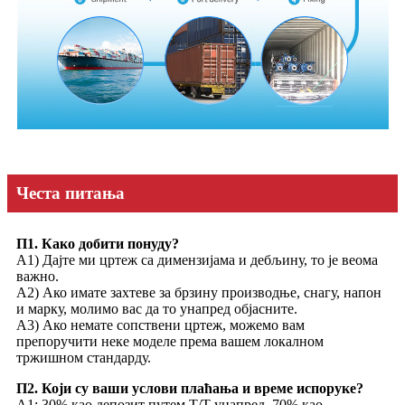
Честа питања
П1. Како добити понуду?
А1) Дајте ми цртеж са димензијама и дебљину, то је веома
важно.
A2) Ако имате захтеве за брзину производње, снагу, напон
и марку, молимо вас да то унапред објасните.
А3) Ако немате сопствени цртеж, можемо вам
препоручити неке моделе према вашем локалном
тржишном стандарду.
П2. Који су ваши услови плаћања и време испоруке?
A1: 30% као депозит путем Т/Т унапред, 70% као