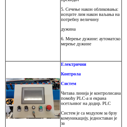
5. Сечење након обликовања:
исеците лим након ваљања на
потребну величину
дужина
6. Мерење дужине: аутоматско
мерење дужине
Електрични
Контрола
Систем
Читава линија је контролисана
помоћу PLC-а и екрана
осетљивог на додир. PLC
Систем је са модулом за брзу
комуникацију, једноставан је
за