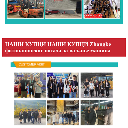
НАШИ КУПЦИ НАШИ КУПЦИ Zhongke
фотонапонског носача за ваљање машина